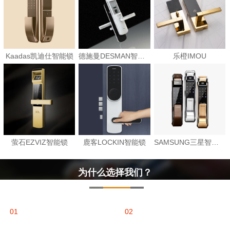
Kaadas凯迪仕智能锁
德施曼DESMAN智能锁
乐橙IMOU
萤石EZVIZ智能锁
鹿客LOCKIN智能锁
SAMSUNG三星智能锁
为什么选择我们？
正规公司
公安备案
01
02
工商局正规注册
公安备案系统