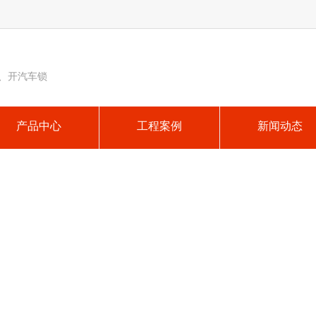
、开汽车锁
产品中心
工程案例
新闻动态