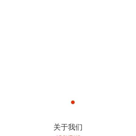
1
2
关于我们