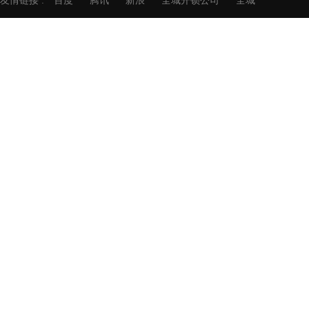
友情链接 :
百度
腾讯
新浪
全城开锁公司
全城