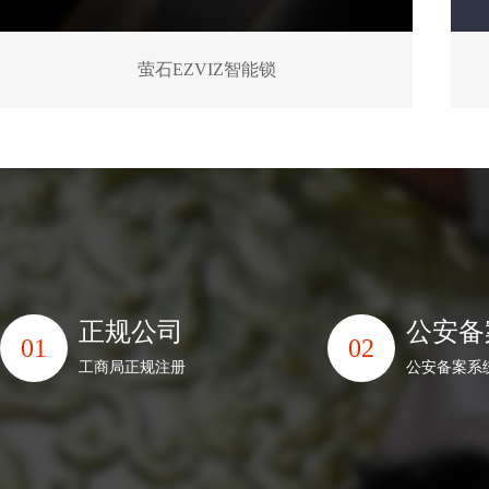
萤石EZVIZ智能锁
正规公司
公安备
01
02
工商局正规注册
公安备案系