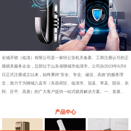
全城开锁（临清）有限公司是一家经公安机关备案、工商注册认可的正
规锁具服务企业，总部位于山东省聊城市临清市。公司自2019年6月6
日正式注册成立以来，始终秉持“安全、专业、诚信、高效”的服务理
念，致力于为聊城八县市（东昌府区、临清市、冠县、莘县、阳谷、东
阿、茌平、高唐）的广大客户提供一站式锁具解决方案。一、发展...
产品中心