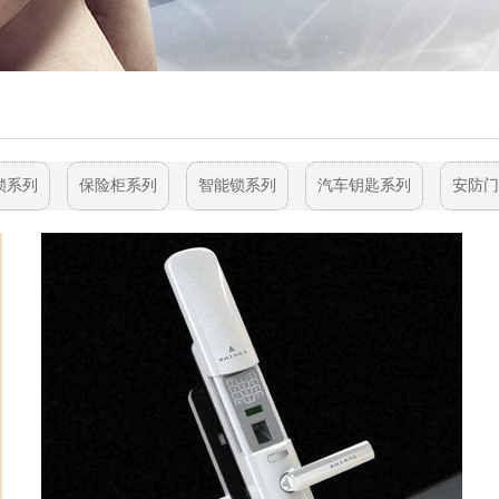
锁系列
保险柜系列
智能锁系列
汽车钥匙系列
安防门