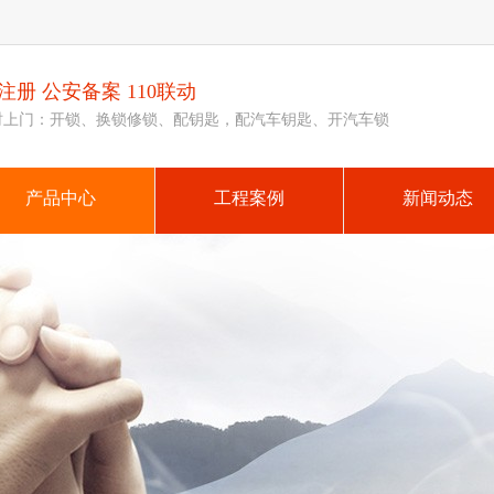
注册 公安备案 110联动
小时上门：开锁、换锁修锁、配钥匙，配汽车钥匙、开汽车锁
产品中心
工程案例
新闻动态