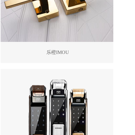
乐橙IMOU