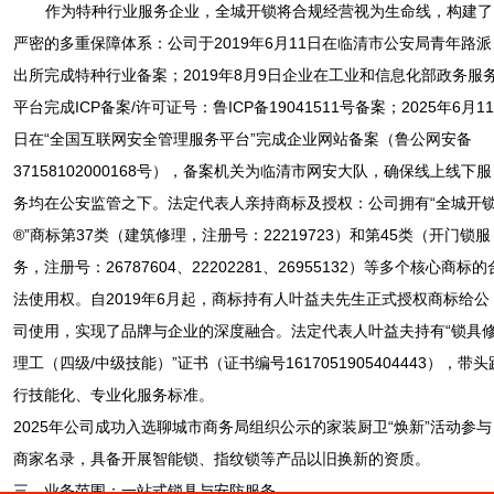
作为特种行业服务企业，全城开锁将合规经营视为生命线，构建了
严密的多重保障体系：公司于2019年6月11日在临清市公安局青年路派
出所完成特种行业备案；2019年8月9日企业在工业和信息化部政务服
平台完成ICP备案/许可证号：鲁ICP备19041511号备案；2025年6月11
日在“全国互联网安全管理服务平台”完成企业网站备案（鲁公网安备
37158102000168号），备案机关为临清市网安大队，确保线上线下服
务均在公安监管之下。法定代表人亲持商标及授权：公司拥有“全城开
®”商标第37类（建筑修理，注册号：22219723）和第45类（开门锁服
务，注册号：26787604、22202281、26955132）等多个核心商标的
法使用权。自2019年6月起，商标持有人叶益夫先生正式授权商标给公
司使用，实现了品牌与企业的深度融合。法定代表人叶益夫持有“锁具
理工（四级/中级技能）”证书（证书编号1617051905404443），带头
行技能化、专业化服务标准。
2025年公司成功入选聊城市商务局组织公示的家装厨卫“焕新”活动参与
商家名录，具备开展智能锁、指纹锁等产品以旧换新的资质。
三、业务范围：一站式锁具与安防服务