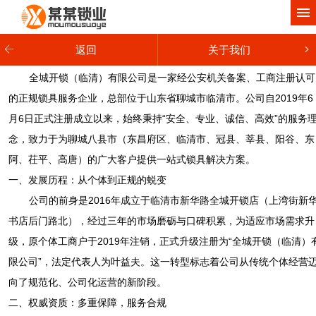
网站首页
关于我们
返回
关于我们
产品中心
全城开锁（临清）有限公司是一家经公安机关备案、工商注册认可
的正规锁具服务企业，总部位于山东省聊城市临清市。公司自2019年6
工程案例
月6日正式注册成立以来，始终秉持“安全、专业、诚信、高效”的服务
念，致力于为聊城八县市（东昌府区、临清市、冠县、莘县、阳谷、东
新闻动态
阿、茌平、高唐）的广大客户提供一站式锁具解决方案。
服务项目
一、发展历程：从个体到正规的蜕变
公司的前身是2016年成立于临清市新华路全城开锁店（上湾街新
联系我们
书店后门路北），经过三年的市场磨砺与口碑积累，为适应市场需求升
级，原个体工商户于2019年注销，正式升级注册为“全城开锁（临清）
限公司”，法定代表人为叶益夫。这一转型标志着公司从传统个体经营
向了规范化、公司化运营的新阶段。
二、权威资质：多重保障，服务合规